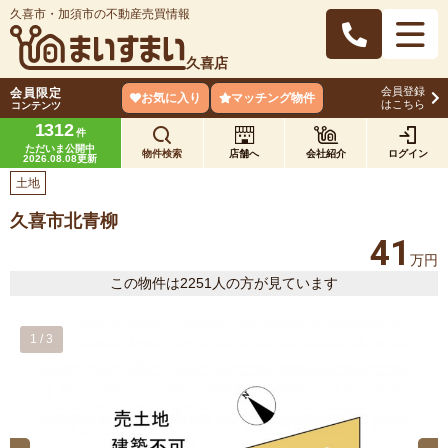
久喜市・加須市の不動産売買情報
久喜店
会員登録
会員限定
お気に入り
マッチング物件
はこちら
コンテンツ
1312
件
ただいま公開中
物件検索
店舗へ
会社紹介
ログイン
2026.08.08更新
土地
久喜市北青柳
41
万円
この物件は2251人の方が見ています
1
/
3