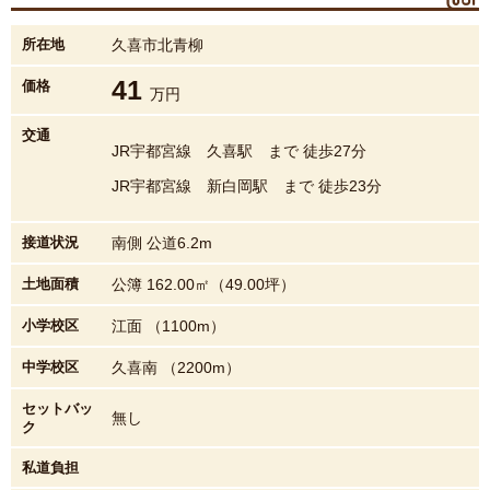
所在地
久喜市北青柳
41
価格
万円
交通
JR宇都宮線 久喜駅 まで 徒歩27分
JR宇都宮線 新白岡駅 まで 徒歩23分
接道状況
南側 公道6.2m
土地面積
公簿 162.00㎡（49.00坪）
小学校区
江面 （1100m）
中学校区
久喜南 （2200m）
セットバッ
無し
ク
私道負担