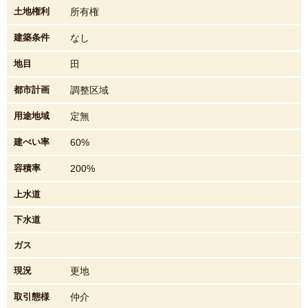
土地権利
所有権
建築条件
なし
地目
田
都市計画
調整区域
用途地域
定無
建ぺい率
60%
容積率
200%
上水道
下水道
ガス
現況
更地
取引態様
仲介