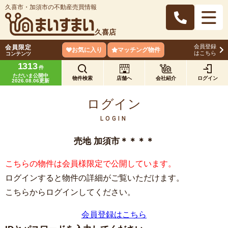
久喜市・加須市の不動産売買情報
久喜店
会員登録
会員限定
お気に入り
マッチング物件
はこちら
コンテンツ
1313
件
ただいま公開中
物件検索
店舗へ
会社紹介
ログイン
2026.08.06更新
ログイン
LOGIN
売地 加須市＊＊＊＊
こちらの物件は会員様限定で公開しています。
ログインすると物件の詳細がご覧いただけます。
こちらからログインしてください。
会員登録はこちら