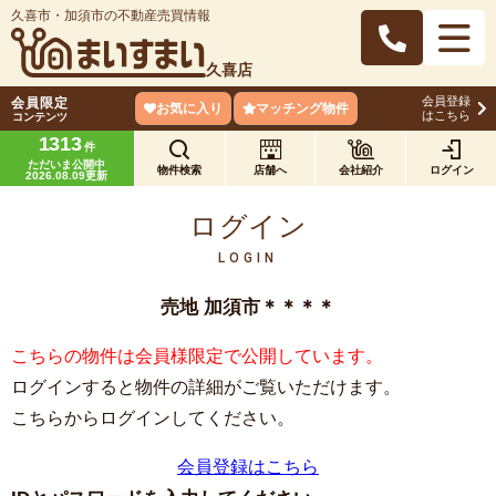
久喜市・加須市の不動産売買情報
久喜店
会員登録
会員限定
お気に入り
マッチング物件
はこちら
コンテンツ
1313
件
ただいま公開中
物件検索
店舗へ
会社紹介
ログイン
2026.08.09更新
ログイン
LOGIN
売地 加須市＊＊＊＊
こちらの物件は会員様限定で公開しています。
ログインすると物件の詳細がご覧いただけます。
こちらからログインしてください。
会員登録はこちら