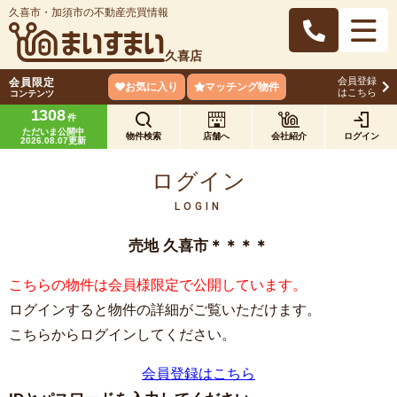
久喜市・加須市の不動産売買情報
久喜店
会員登録
会員限定
お気に入り
マッチング物件
はこちら
コンテンツ
1308
件
ただいま公開中
物件検索
店舗へ
会社紹介
ログイン
2026.08.07更新
ログイン
LOGIN
売地 久喜市＊＊＊＊
こちらの物件は会員様限定で公開しています。
ログインすると物件の詳細がご覧いただけます。
こちらからログインしてください。
会員登録はこちら