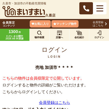
久喜市・加須市の不動産売買情報
久喜店
会員登録
会員限定
お気に入り
マッチング物件
はこちら
コンテンツ
1300
件
ただいま公開中
物件検索
店舗へ
会社紹介
ログイン
2026.08.06更新
ログイン
LOGIN
売地 加須市＊＊＊＊
こちらの物件は会員様限定で公開しています。
ログインすると物件の詳細がご覧いただけます。
こちらからログインしてください。
会員登録はこちら