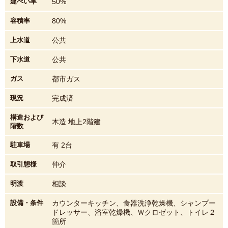
建ぺい率
50%
容積率
80%
上水道
公共
下水道
公共
ガス
都市ガス
現況
完成済
構造および
木造 地上2階建
階数
駐車場
有 2台
取引態様
仲介
明渡
相談
設備・条件
カウンターキッチン、食器洗浄乾燥機、シャンプー
ドレッサー、浴室乾燥機、Ｗクロゼット、トイレ２
箇所