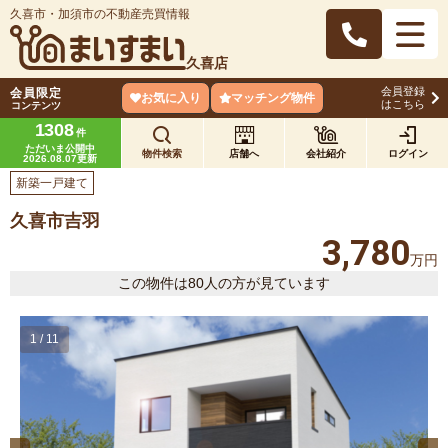
久喜市・加須市の不動産売買情報
久喜店
会員登録
会員限定
お気に入り
マッチング物件
はこちら
コンテンツ
1308
件
ただいま公開中
物件検索
店舗へ
会社紹介
ログイン
2026.08.07更新
新築一戸建て
久喜市吉羽
3,780
万円
この物件は80人の方が見ています
1
/
11