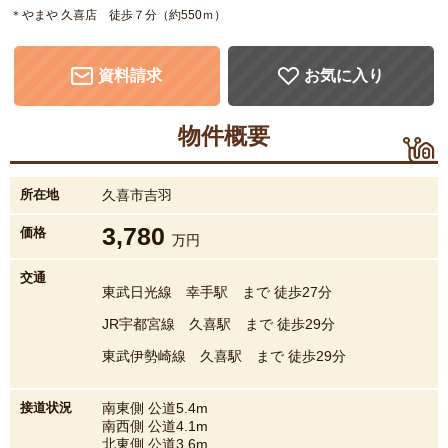
＊やまや 久喜店 徒歩７分（約550ｍ）
資料請求
お気に入り
物件概要
所在地
久喜市吉羽
3,780
価格
万円
交通
東武日光線 幸手駅 まで 徒歩27分
JR宇都宮線 久喜駅 まで 徒歩29分
東武伊勢崎線 久喜駅 まで 徒歩29分
接道状況
南東側 公道5.4m
南西側 公道4.1m
北東側 公道3.6m