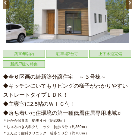
築10年以内
駐車場2台可
上下水道完備
新築戸建て特集
◆全６区画の綺新築分譲住宅 ～３号棟～
◆キッチンにいてもリビングの様子がわかりやすい
ストレートタイプＬＤＫ！
◆主寝室に2.5帖のＷＩＣ付！
◆落ち着いた住環境の第一種低層住居専用地域♬
＊たから保育園 徒歩４分（約300ｍ）
＊しゅろのき内科クリニック 徒歩５分（約350ｍ）
＊えんどう歯科クリニック 徒歩１０分（約700ｍ）