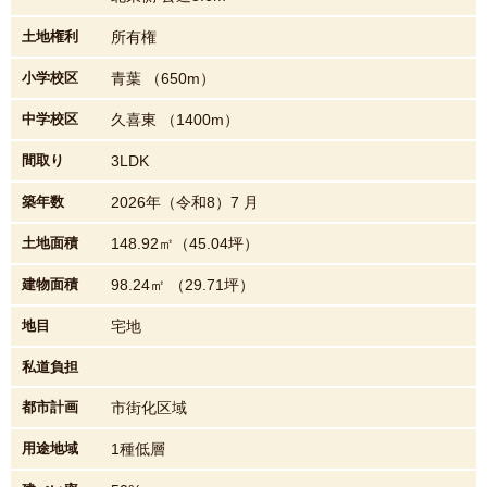
土地権利
所有権
小学校区
青葉 （650m）
中学校区
久喜東 （1400m）
間取り
3LDK
築年数
2026年（令和8）7 月
土地面積
148.92㎡（45.04坪）
建物面積
98.24㎡ （29.71坪）
地目
宅地
私道負担
都市計画
市街化区域
用途地域
1種低層